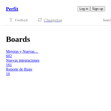
Perfit
Log in
Sign up
Changelog
Feedback
Searc
Boards
Mejoras y Nuevas…
602
Nuevas integraciones
161
Reporte de Bugs
16