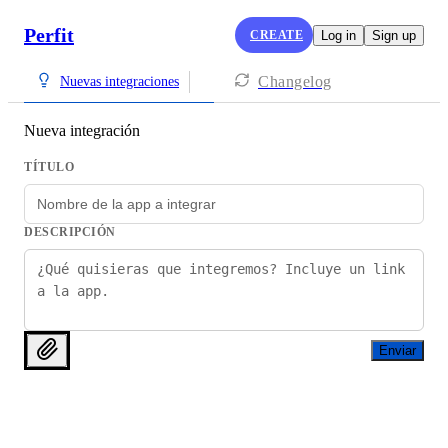
Perfit
CREATE
Log in
Sign up
Changelog
Nuevas integraciones
Nueva integración
TÍTULO
DESCRIPCIÓN
Enviar